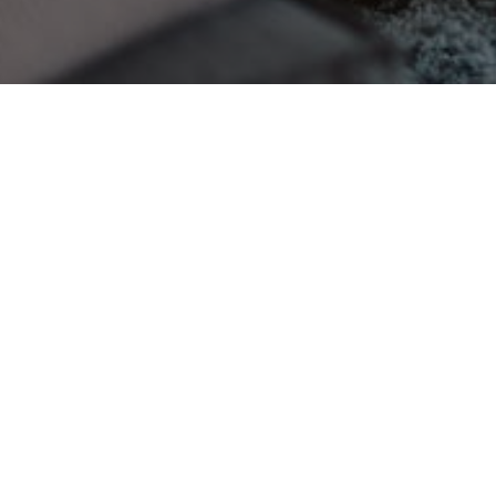
Le guide pour
parapher un
document via la
signature électronique en
ligne
Apprenez les
gestes
techniques de
pâtissier pour une finition
parfaite de vos desserts